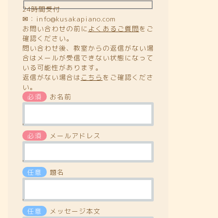
24時間受付
✉：info@kusakapiano.com
お問い合わせの前に
よくあるご質問
をご
確認ください。
問い合わせ後、教室からの返信がない場
合はメールが受信できない状態になって
いる可能性があります。
返信がない場合は
こちら
をご確認くださ
い。
必須
お名前
'
必須
メールアドレス
'
任意
題名
'
任意
メッセージ本文