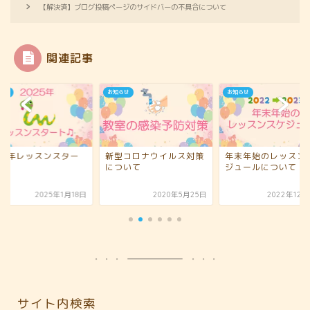
【解決済】ブログ投稿ページのサイドバーの不具合について
関連記事
らせ
お知らせ
お知らせ
型コロナウイルス対策
年末年始のレッスンスケ
体験レッスンでご入
ついて
ジュールについて
ただきました♪
2020年5月25日
2022年12月22日
2023年2
サイト内検索