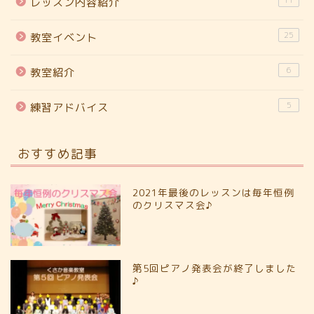
11
レッスン内容紹介
25
教室イベント
6
教室紹介
5
練習アドバイス
おすすめ記事
2021年最後のレッスンは毎年恒例
のクリスマス会♪
第5回ピアノ発表会が終了しました
♪