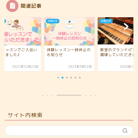
関連記事
らせ
お知らせ
お知らせ
験レッスンでご入会い
体験レッスン一時休止の
教室のグランドピア
だきました♪
お知らせ
調律していただきま
2022年12月22日
2023年3月12日
2020年12
サイト内検索