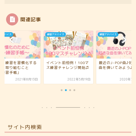
関連記事
アドバイス
練習アドバイス
練習アドバイス
アノ練習を習慣化する
イベント前恒例！100マ
最近のJ-POP曲♪好
めに取り組むこと
ス練習チャレンジ開始♫
曲を弾いてみよう♪
「練習手帳」
2021年8月13日
2022年5月19日
2020年7月
サイト内検索