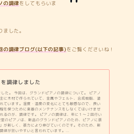
ノの調律
をしてもらいま
りました。
回の調律ブログ(以下の記事)
をご覧くださいね！
ノを調律しました
しました。 今回は、グランドピアノの調律について。 ピアノ
主に木材で作られていて、金属やフェルト、合成樹脂、塗
れています。湿度・温度の変化にとても敏感なので、良い
程を保つために楽器のメンテナンスをしなくてはいけませ
れるのが、調律です。 ピアノの調律は、年に１～２回行い
教室のピアノは、新品のグランドピアノのため、ピアノに張
」が新しく、張力により伸びていくのです。そのため、新
調律が狂いやすいと言われています。...