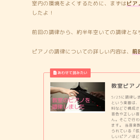
室内の環境をよくするために、まずは
ピア
したよ！
前回の調律から、約半年空いての調律とな
ピアノの調律についての詳しい内容は、
前
教室ピア
5/23に調律
という楽器は、
料などで構成さ
音色や正しい音
ん。そこで行わ
ます。 当音楽
られている「弦
しいピアノほど