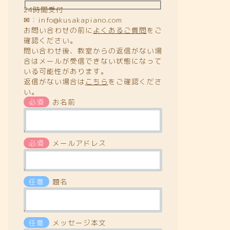
24時間受付
✉：info@kusakapiano.com
お問い合わせの前に
よくあるご質問
をご
確認ください。
問い合わせ後、教室からの返信がない場
合はメールが受信できない状態になって
いる可能性があります。
返信がない場合は
こちら
をご確認くださ
い。
必須
お名前
'
必須
メールアドレス
'
任意
題名
'
任意
メッセージ本文