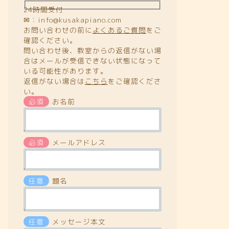
24時間受付
✉：info@kusakapiano.com
お問い合わせの前に
よくあるご質問
をご
確認ください。
問い合わせ後、教室からの返信がない場
合はメールが受信できない状態になって
いる可能性があります。
返信がない場合は
こちら
をご確認くださ
い。
必須
お名前
'
必須
メールアドレス
'
任意
題名
'
任意
メッセージ本文