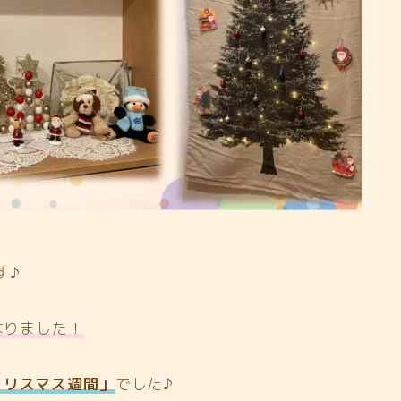
す♪
なりました！
クリスマス週間」
でした♪