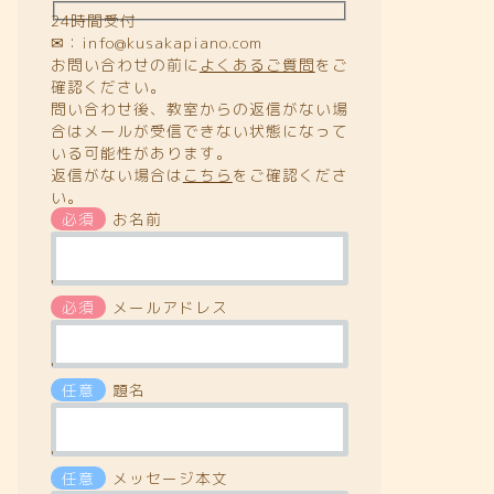
24時間受付
✉：info@kusakapiano.com
お問い合わせの前に
よくあるご質問
をご
確認ください。
問い合わせ後、教室からの返信がない場
合はメールが受信できない状態になって
いる可能性があります。
返信がない場合は
こちら
をご確認くださ
い。
必須
お名前
'
必須
メールアドレス
'
任意
題名
'
任意
メッセージ本文