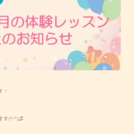
す！
(^^)♫