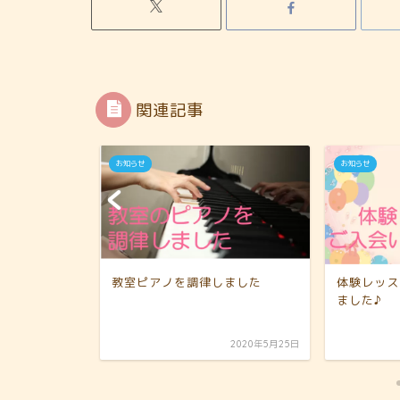
関連記事
お知らせ
お知らせ
会いただき
教室ピアノを調律しました
体験レッス
ました♪
2025年2月1日
2020年5月25日