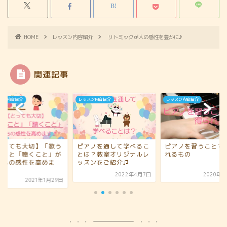
HOME
レッスン内容紹介
リトミックが人の感性を豊かに♪
関連記事
スン内容紹介
レッスン内容紹介
レッスン内容紹介
とっても大切】「歌う
ピアノを通して学べるこ
ピアノを習うことで
と」と「聴くこと」が
とは？教室オリジナルレ
れるもの
どもの感性を高めま
ッスンをご紹介♫
.
2022年4月7日
2020年6
2021年1月29日