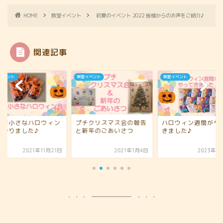
HOME
教室イベント
初夏のイベント 2022 皆様からのお声をご紹介♪
関連記事
イベント
教室イベント
教室イベント
チクリスマス会の報告
ハロウィン週間がやって
初夏のイベント202
新年のごあいさつ
きました♪
終了しました♪
2021年1月4日
2023年11月5日
2023年7